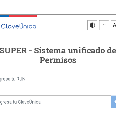
SUPER - Sistema unificado d
Permisos
gresa tu RUN
vis
gresa tu ClaveÚnica