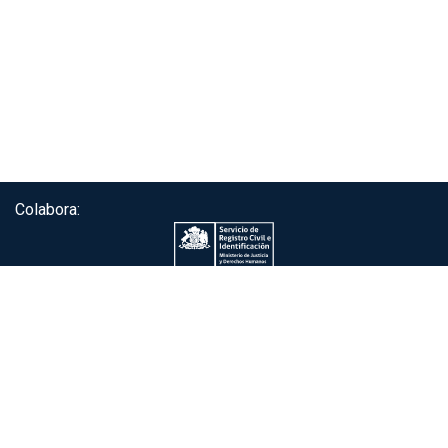
Colabora:
Servicio de autenticación ClaveÚnica®
Gobierno de Chile