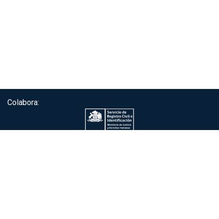
Colabora:
Servicio de autenticación ClaveÚnica®
Gobierno de Chile