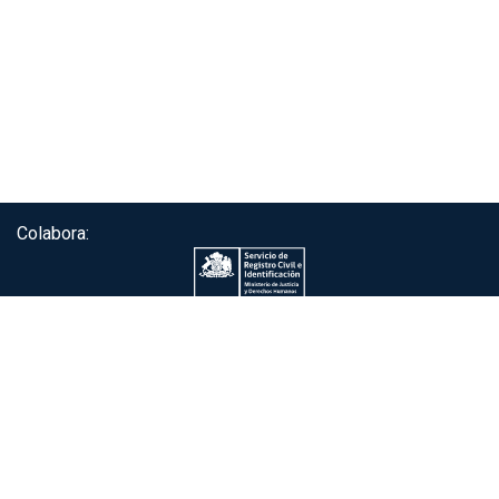
Colabora:
Servicio de autenticación ClaveÚnica®
Gobierno de Chile