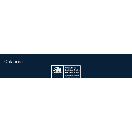
Colabora:
Servicio de autenticación ClaveÚnica®
Gobierno de Chile