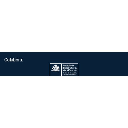
Colabora:
Servicio de autenticación ClaveÚnica®
Gobierno de Chile