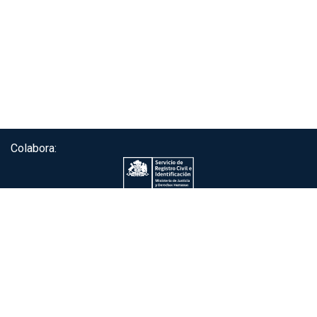
Colabora:
Servicio de autenticación ClaveÚnica®
Gobierno de Chile