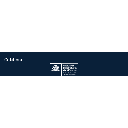
Colabora:
Servicio de autenticación ClaveÚnica®
Gobierno de Chile