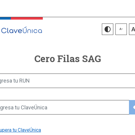
Cero Filas SAG
gresa tu RUN
vis
gresa tu ClaveÚnica
upera tu ClaveÚnica