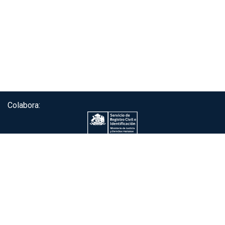
Colabora:
Servicio de autenticación ClaveÚnica®
Gobierno de Chile