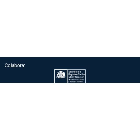
Colabora:
Servicio de autenticación ClaveÚnica®
Gobierno de Chile