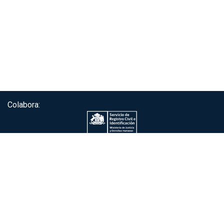
Colabora:
Servicio de autenticación ClaveÚnica®
Gobierno de Chile