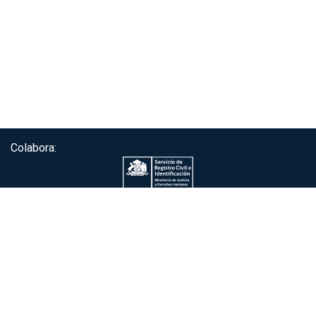
Colabora:
Servicio de autenticación ClaveÚnica®
Gobierno de Chile