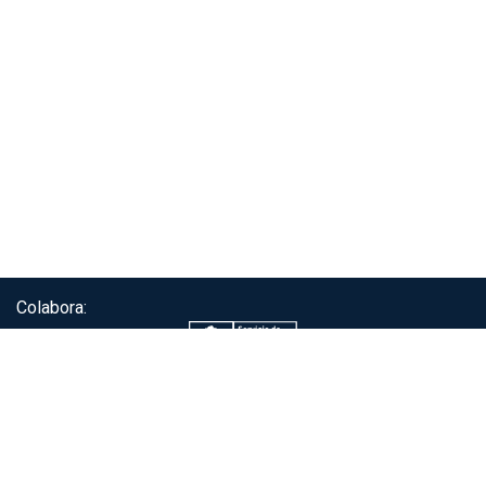
Colabora:
Servicio de autenticación ClaveÚnica®