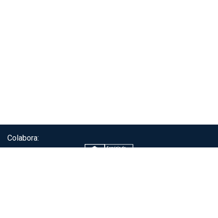
Colabora:
Servicio de autenticación ClaveÚnica®