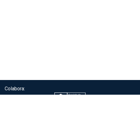
Colabora:
Servicio de autenticación ClaveÚnica®