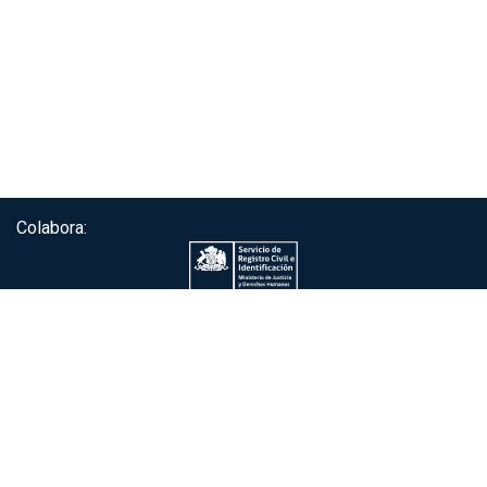
Colabora:
Servicio de autenticación ClaveÚnica®
Gobierno de Chile