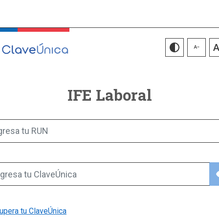
IFE Laboral
gresa tu RUN
vis
gresa tu ClaveÚnica
upera tu ClaveÚnica