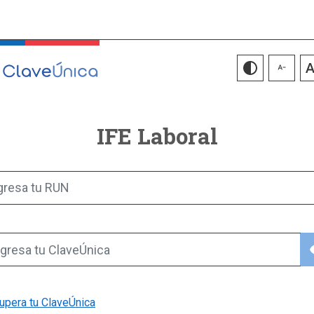
IFE Laboral
gresa tu RUN
vis
gresa tu ClaveÚnica
upera tu ClaveÚnica