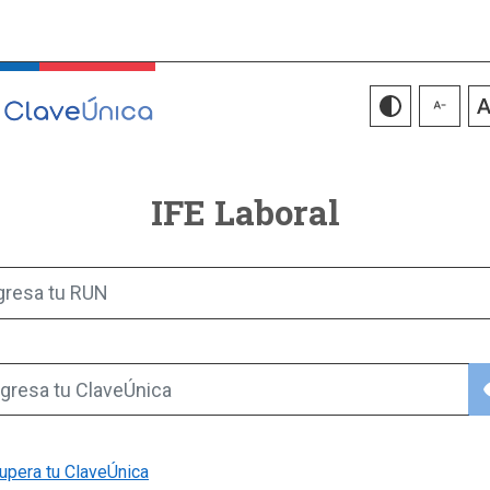
IFE Laboral
gresa tu RUN
vis
gresa tu ClaveÚnica
upera tu ClaveÚnica