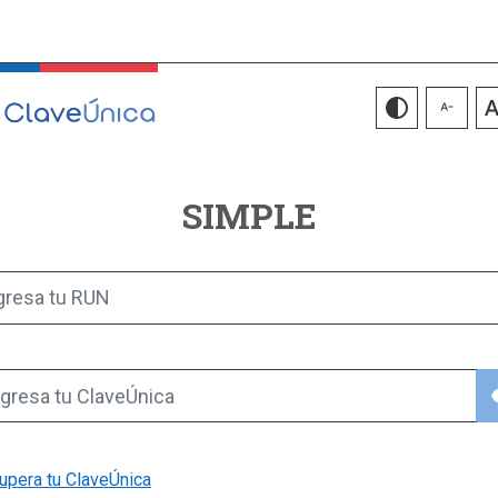
SIMPLE
gresa tu RUN
vis
gresa tu ClaveÚnica
upera tu ClaveÚnica