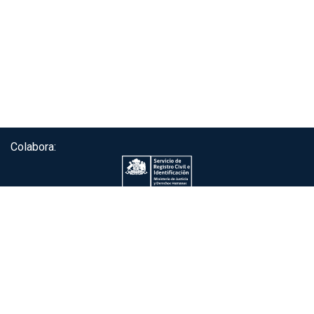
Colabora:
Servicio de autenticación ClaveÚnica®
Gobierno de Chile