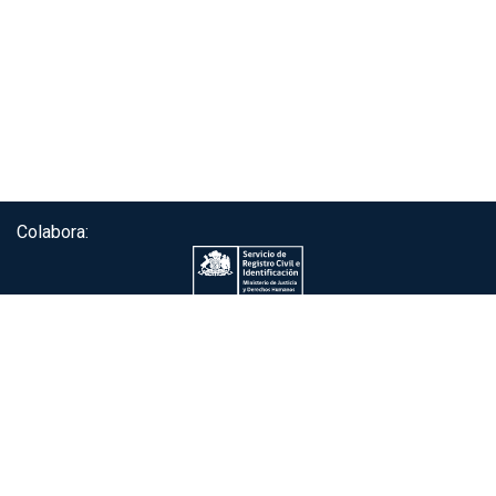
Colabora:
Servicio de autenticación ClaveÚnica®
Gobierno de Chile