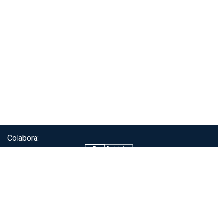
Colabora:
Servicio de autenticación ClaveÚnica®