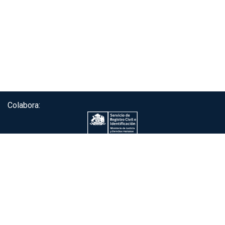
Colabora:
Servicio de autenticación ClaveÚnica®
Gobierno de Chile