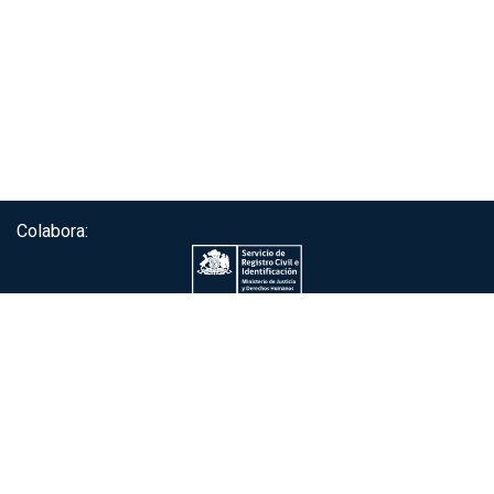
Colabora:
Servicio de autenticación ClaveÚnica®
Gobierno de Chile