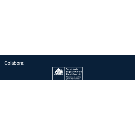
Colabora:
Servicio de autenticación ClaveÚnica®
Gobierno de Chile