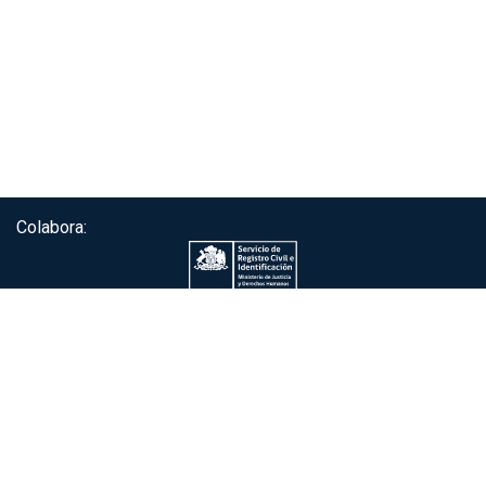
Colabora:
Servicio de autenticación ClaveÚnica®
Gobierno de Chile