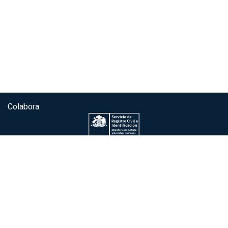
Colabora:
Servicio de autenticación ClaveÚnica®
Gobierno de Chile