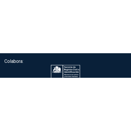
Colabora:
Servicio de autenticación ClaveÚnica®
Gobierno de Chile