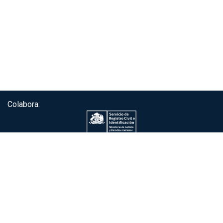
Colabora:
Servicio de autenticación ClaveÚnica®
Gobierno de Chile