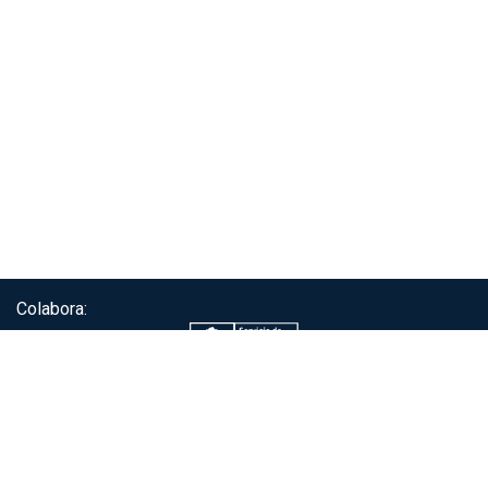
Colabora:
Servicio de autenticación ClaveÚnica®