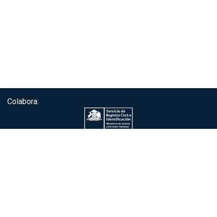
Colabora:
Servicio de autenticación ClaveÚnica®
Gobierno de Chile