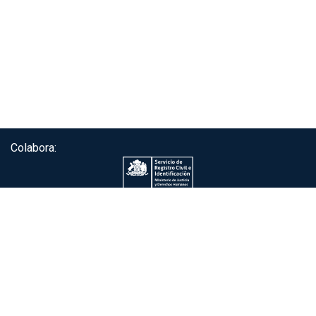
Colabora:
Servicio de autenticación ClaveÚnica®
Gobierno de Chile