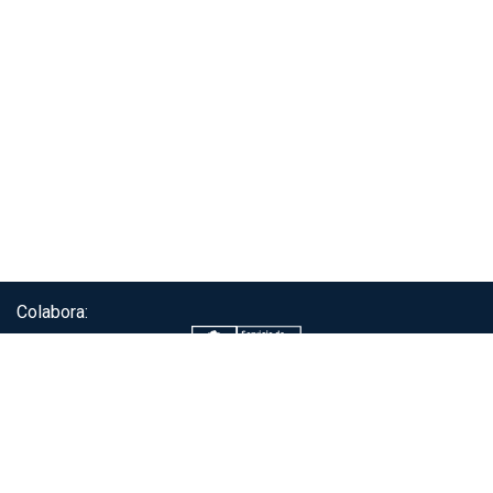
Colabora:
Servicio de autenticación ClaveÚnica®