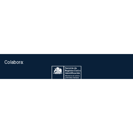
Colabora:
Servicio de autenticación ClaveÚnica®
Gobierno de Chile