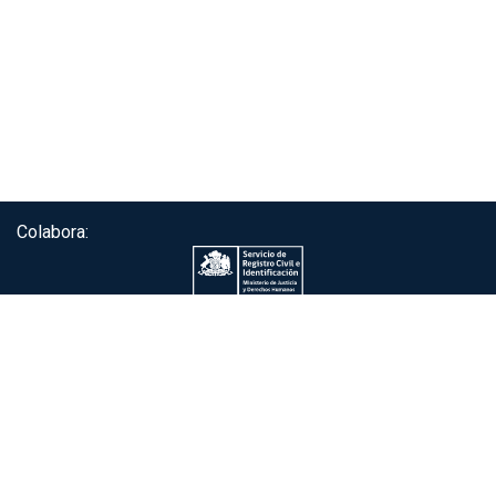
Colabora:
Servicio de autenticación ClaveÚnica®
Gobierno de Chile