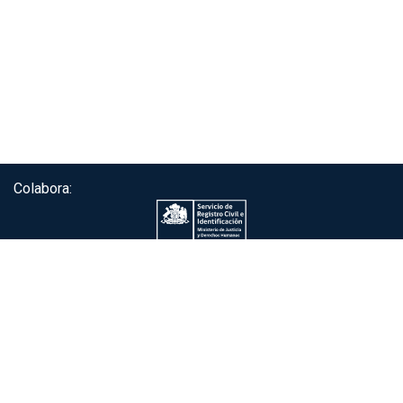
Colabora:
Servicio de autenticación ClaveÚnica®
Gobierno de Chile