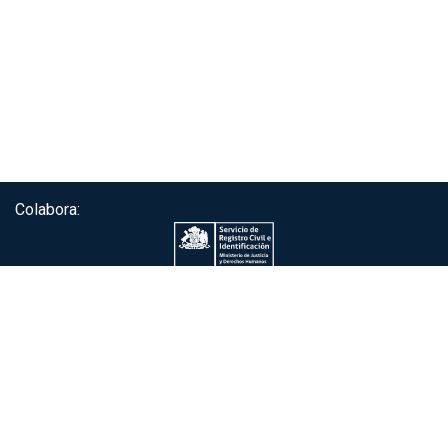
Colabora:
Servicio de autenticación ClaveÚnica®
Gobierno de Chile