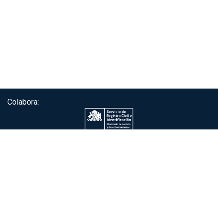
Colabora:
Servicio de autenticación ClaveÚnica®
Gobierno de Chile