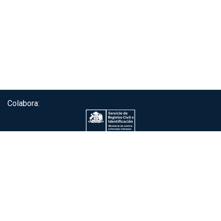
Colabora:
Servicio de autenticación ClaveÚnica®
Gobierno de Chile