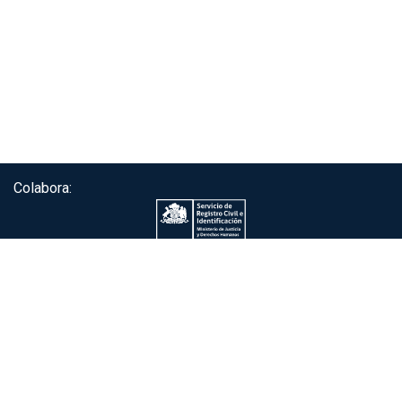
Colabora:
Servicio de autenticación ClaveÚnica®
Gobierno de Chile