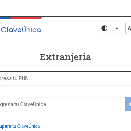
Extranjeria
gresa tu RUN
vis
gresa tu ClaveÚnica
upera tu ClaveÚnica