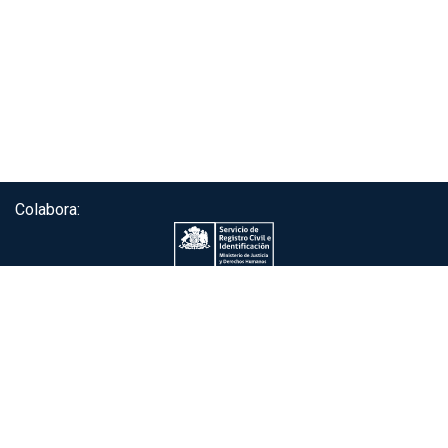
Colabora:
Servicio de autenticación ClaveÚnica®
Gobierno de Chile