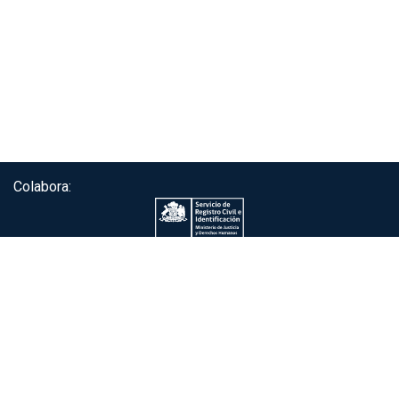
Colabora:
Servicio de autenticación ClaveÚnica®
Gobierno de Chile