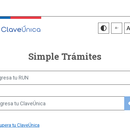
Simple Trámites
gresa tu RUN
vis
gresa tu ClaveÚnica
upera tu ClaveÚnica