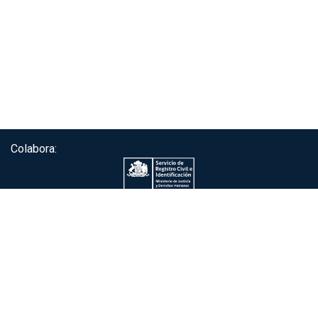
Colabora:
Servicio de autenticación ClaveÚnica®
Gobierno de Chile