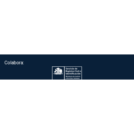
Colabora:
Servicio de autenticación ClaveÚnica®
Gobierno de Chile