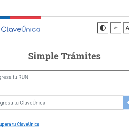
Simple Trámites
gresa tu RUN
vis
gresa tu ClaveÚnica
upera tu ClaveÚnica