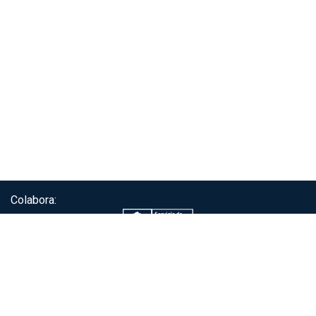
Colabora:
Servicio de autenticación ClaveÚnica®